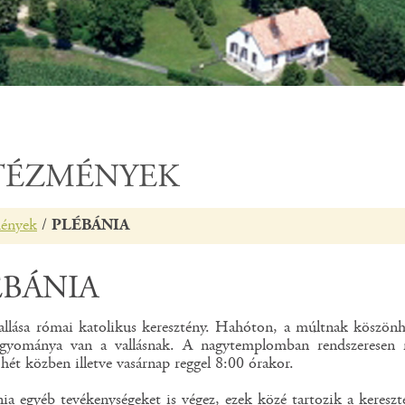
TÉZMÉNYEK
mények
/
PLÉBÁNIA
ÉBÁNIA
vallása római katolikus keresztény. Hahóton, a múltnak köszön
gyománya van a vallásnak. A nagytemplomban rendszeresen 
hét közben illetve vasárnap reggel 8:00 órakor.
ia egyéb tevékenységeket is végez, ezek közé tartozik a kereszte