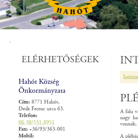
-
ELÉRHETŐSÉGEK
IN
Intéz
Hahót Község
Önkormányzata
PL
Cím:
8771 Hahót,
Deák Ferenc utca 63.
A falu 
Telefon:
nagy ha
06-30/531-8951
vannak, 
Fax:
+36/93/363-001
Mobil:
A plébán