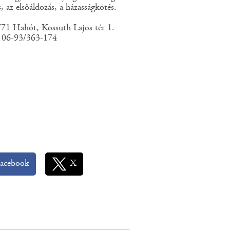
, az elsőáldozás, a házasságkötés.
71 Hahót, Kossuth Lajos tér 1.
: 06-93/363-174
acebook
X