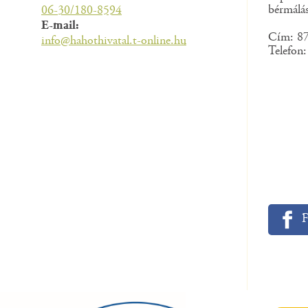
bérmálás
06-30/180-8594
E-mail:
Cím: 87
info@hahothivatal.t-online.hu
Telefon
F