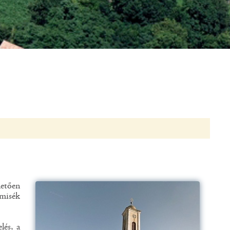
hetően
misék
lés, a