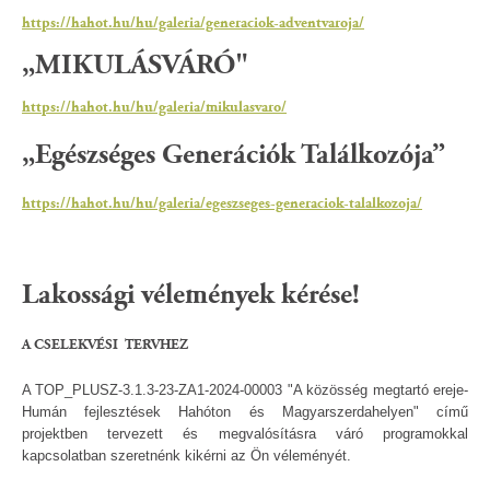
https://hahot.hu/hu/galeria/generaciok-adventvaroja/
„
MIKULÁSVÁRÓ"
https://hahot.hu/hu/galeria/mikulasvaro/
„Egészséges Generációk Találkozója”
https://hahot.hu/hu/galeria/egeszseges-generaciok-talalkozoja/
Lakossági vélemények kérése!
A CSELEKVÉSI TERVHEZ
A TOP_PLUSZ-3.1.3-23-ZA1-2024-00003 "A közösség megtartó ereje-
Humán fejlesztések Hahóton és Magyarszerdahelyen" című
projektben tervezett és megvalósításra váró programokkal
kapcsolatban szeretnénk kikérni az Ön véleményét.