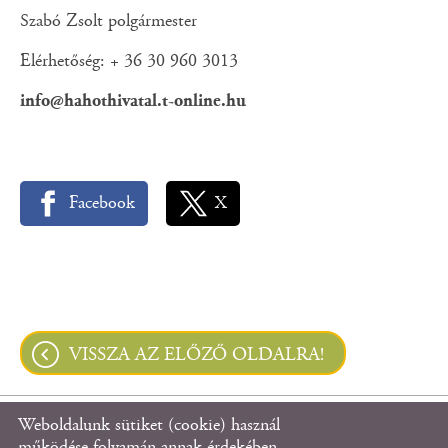
Szabó Zsolt polgármester
Elérhetőség: + 36 30 960 3013
info@hahothivatal.t-online.hu
Facebook
X
VISSZA AZ ELŐZŐ OLDALRA!
Weboldalunk sütiket (cookie) használ
© 2026 - Hahót Község Önkormányzata