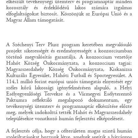
elkészült tevékenységi ütemterv és programnaptár minden
korosztály és érdeklődésű lakos számára izgalmas
elfoglaltságokat biztosít. Köszönjük az Európai Unió és a
Magyar Állam támogatását.
A Széchenyi Terv Plusz program keretében megvalósuló
projekt sikerességét és eredményességét a konzorciumban
történő megvalósítás garantálja. A konzorcium vezetője
Hahót Község Önkormányzata, a konzorcium tagjai:
Magyarszerdahely Község Önkormányzata, Kiskanizsa
Kulturális Egyesület, Hahóti Futball és Sportegyesület. A
114,1 millió forint európai uniós támogatás elnyerését egy
széles kőrű lakossági igényfelmérésen alapuló, a Helyi
Esélyegyenlőségi Tervekre és a Vármegyei Esélyteremtő
Paktumra reflektáló megalapozó dokumentum, egy
tevékenységi ütemterv és programnaptár elkészítése előzte
meg, melyek indokolttá tették Hahót és Magyarszerdahely
településekre vonatkozó humán fejlesztési elképzeléseit.
A fejlesztés célja, hogy a célterületen magas szintű humán
szolgáltatásokat hozzunk létre, amelyek segítik a hátrányos