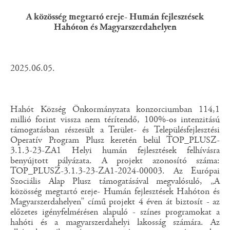
A közösség megtartó ereje- Humán fejlesztések
Hahóton és Magyarszerdahelyen
2025.06.05.
Hahót Község Önkormányzata konzorciumban 114,1
millió forint vissza nem térítendő, 100%-os intenzitású
támogatásban részesült a Terület- és Településfejlesztési
Operatív Program Plusz keretén belül TOP_PLUSZ-
3.1.3-23-ZA1 Helyi humán fejlesztések felhívásra
benyújtott pályázata. A projekt azonosító száma:
TOP_PLUSZ-3.1.3-23-ZA1-2024-00003. Az Európai
Szociális Alap Plusz támogatásával megvalósuló, „A
közösség megtartó ereje- Humán fejlesztések Hahóton és
Magyarszerdahelyen” című projekt 4 éven át biztosít - az
előzetes igényfelmérésen alapuló - színes programokat a
hahóti és a magyarszerdahelyi lakosság számára. Az