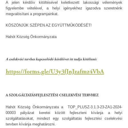
A jelen kérdőív kitöltésével keletkezett lakossági vélemények
figyelembe vételével, a helyi igényekhez igazodva szeretnénk
megvalósítani a programjainkat.
KÖSZÖNJÜK SZÉPEN AZ EGYÜTTMŰKÖDÉSÉT!
Hahót Község Önkormányzata
A cselekvési tervhez kapcsolódó kérdőívet itt tudja kitölteni:
https://forms.gle/U3y3fJnJzafmz4VbA
A SZOLGÁLTATÁSFEJLESZTÉSI CSELEKVÉSI TERVHEZ
Hahót Község Önkormányzata a TOP_PLUSZ-3.1.3-23-ZA1-2024-
00003 pályázat keretei között fejleszteni kívánja a helyi
szolgáltatásokat, mindezt egy szolgáltatás fejlesztési cselekvési
tervben kívánja meghatározni.