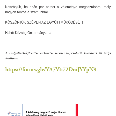
Köszönjük, ha szán pár percet a véleménye megosztására, mely
nagyon fontos a számunkra!
KÖSZÖNJÜK SZÉPEN AZ EGYÜTTMŰKÖDÉSÉT!
Hahót Község Önkormányzata
A szolgáltatásfejlesztési cselekvési tervhez kapcsolódó kérdőívet itt tudja
kitölteni:
https://forms.gle/YA7Vti72DniJYYpN9