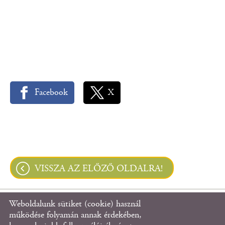
Facebook
X
VISSZA AZ ELŐZŐ OLDALRA!
Weboldalunk sütiket (cookie) használ
© 2026 - Hahót Község Önkormányzata
működése folyamán annak érdekében,