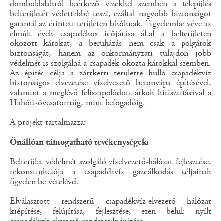
domboldalakról beérkező vizekkel szemben a település
belterületét védettebbé teszi, ezáltal nagyobb biztonságot
garantál az érintett területen lakóknak. Figyelembe véve az
elmúlt évek csapadékos időjárása által a belterületen
okozott károkat, a beruházás nem csak a polgárok
biztonságát, hanem az önkormányzati tulajdon jobb
védelmét is szolgálná a csapadék okozta károkkal szemben.
Az építés célja a zártkerti területre hulló csapadékvíz
biztonságos elvezetése vízelvezető betonvápa építésével,
valamint a meglévő feliszapolódott árkok kitisztításával a
Hahóti-övcsatornáig, mint befogadóig.
A projekt tartalmazza:
Önállóan támogatható tevékenységek:
Belterület védelmét szolgáló vízelvezető-hálózat fejlesztése,
rekonstrukciója a csapadékvíz gazdálkodás céljainak
figyelembe vételével.
Elválasztott rendszerű csapadékvíz-elvezető hálózat
kiépítése, felújítása, fejlesztése, ezen belül: nyílt