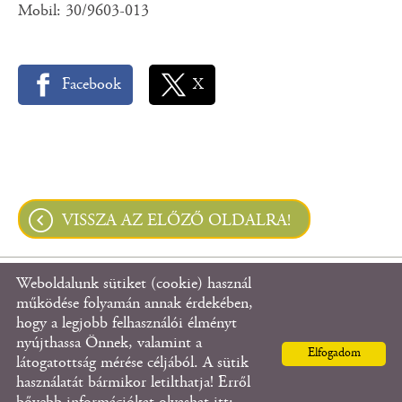
Mobil: 30/9603-013
Facebook
X
VISSZA AZ ELŐZŐ OLDALRA!
Weboldalunk sütiket (cookie) használ
© 2026 - Hahót Község Önkormányzata
működése folyamán annak érdekében,
hogy a legjobb felhasználói élményt
nyújthassa Önnek, valamint a
Oldal információk
l
Adatkezelési tájékoztató
l
Elfogadom
látogatottság mérése céljából. A sütik
Impresszum
használatát bármikor letilthatja! Erről