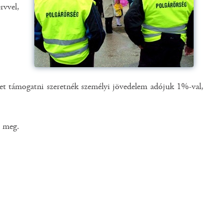
rvvel,
et támogatni szeretnék személyi jövedelem adójuk 1%-val,
k meg.