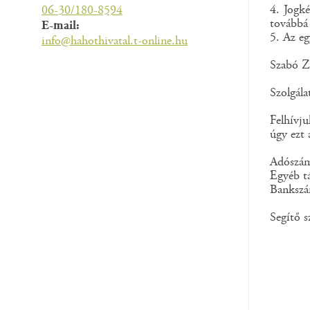
4. Jogké
06-30/180-8594
továbbá 
E-mail:
5. Az eg
info@hahothivatal.t-online.hu
Szabó Z
Szolgál
Felhívj
úgy ezt 
Adószá
Egyéb t
Banksz
Segítő s