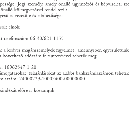
pessége: Jogi személy, amely önálló ügyintézői és képviseleti sze
önálló költségvetéssel rendelkezik
yesület vezetője és elérhetősége:
solt elnök
ati telefonszám: 06-30/621-1155
uk a kedves magánszemélyek figyelmét, amennyiben egyesületünk
a következő adószám feltüntetésével tehetik meg.
m: 18962547-1-20
ámogatásokat, felajánlásokat az alábbi bankszámlaszámon teheti
ámlaszám: 74000229-10007400-00000000
zándékát előre is köszönjük!