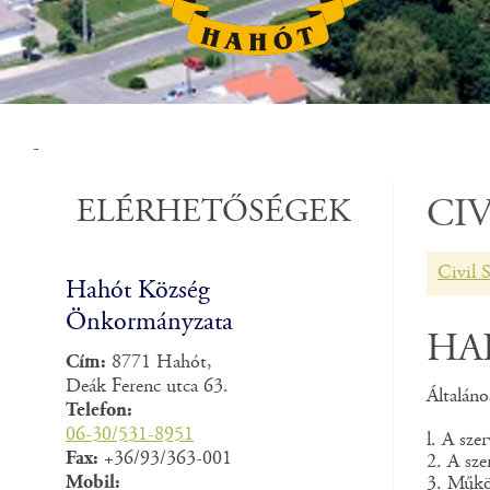
-
ELÉRHETŐSÉGEK
CI
Civil 
Hahót Község
Önkormányzata
HA
Cím:
8771 Hahót,
Deák Ferenc utca 63.
Általáno
Telefon:
06-30/531-8951
l. A sze
Fax:
+36/93/363-001
2. A sze
Mobil:
3. Működ