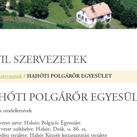
VIL SZERVEZETEK
Szervezetek
/
HAHÓTI POLGÁRŐR EGYESÜLET
HÓTI POLGÁRŐR EGYESÜ
s rendelkezések
rvezet neve: Hahóti Polgárőr Egyesület
rvezet székhelye: Hahót, Deák. u. 86. sz.
ési területe: Hahót Község közigazgatási területe