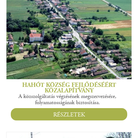
HAHÓT KÖZSÉG FEJLŐDÉSÉÉRT
KÖZALAPÍTVÁNY
A közszolgáltatás végzésének megszervezésére,
folyamatosságának biztosítása.
RÉSZLETEK