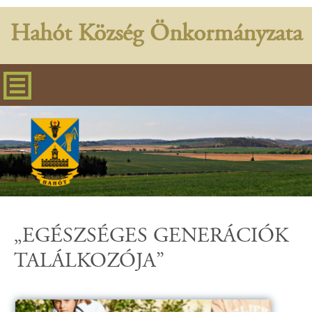
Hahót Község Önkormányzata
„EGÉSZSÉGES GENERÁCIÓK
TALÁLKOZÓJA”