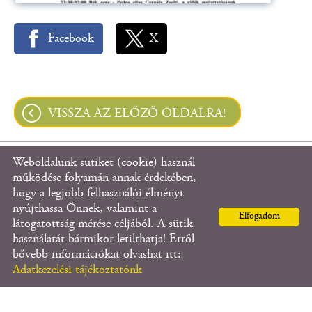
Facebook
X
VISSZA AZ ELŐZŐ OLDALRA!
Weboldalunk sütiket (cookie) használ
© 2026 - Hahót Község Önkormányzata
működése folyamán annak érdekében,
hogy a legjobb felhasználói élményt
nyújthassa Önnek, valamint a
Oldal információk
l
Adatkezelési tájékoztató
l
Elfogadom
látogatottság mérése céljából. A sütik
Impresszum
használatát bármikor letilthatja! Erről
bővebb információkat olvashat itt:
Adatkezelési tájékoztatónk
KERESÉS AZ OLDAL TARTALMÁBAN