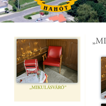
Generációk Adventvárója
„M
„MIKULÁSVÁRÓ"