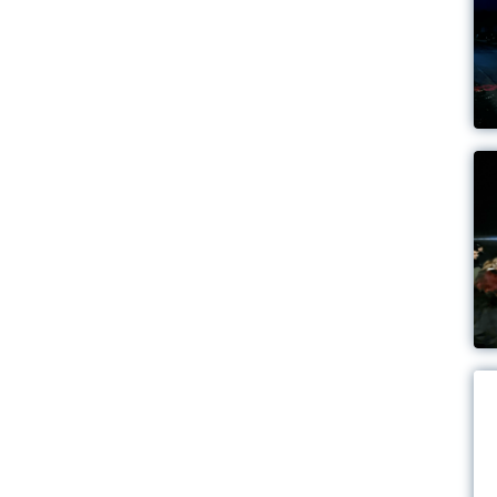
Látnivalók Hahóton
Mikulás 2015.12.05.